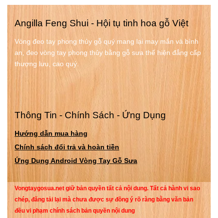
không tin rằng trên đời có
mắn, sức khỏe, thịnh vượng,
Thần Phật. Tôi cho rằng tất
thành công.
Angilla Feng Shui - Hội tụ tinh hoa gỗ Việt
cả mọi việc xảy ra đều do lẽ
tự nhiên và đều có thể
Vòng đeo tay phong thủy gỗ quý mang lại may mắn và bình
chứng minh bằng khoa học
an, đeo vòng tay phong thủy bằng gỗ sưa thể hiện đẳng cấp
hiện đại. Cuộc sống của tôi
thượng lưu, cao quý.
từ nhỏ tới lớn đều là một
màu hồng và dường như
không có khó khăn nào có
thể đánh gục được tôi. Tôi
Thông Tin - Chính Sách - Ứng Dụng
tốt nghiệp thủ khoa trường
đại học Ngoại thương chỉ
Hướng dẫn mua hàng
sau 4 năm, được một giám
Chính sách đổi trả và hoàn tiền
đốc công ty bất động sản
khá có tiếng ở Hà Nội mời
Ứng Dụng Android Vòng Tay Gỗ Sưa
về làm với mức lương
2000$/tháng. Đến nay cũng
Vongtaygosua.net giữ bản quyền tất cả nội dung. Tất cả hành vi sao
đã được 4 năm.
chép, đăng tải lại mà chưa được sự đồng ý rõ ràng bằng văn bản
đều vi phạm chính sách bản quyền nội dung