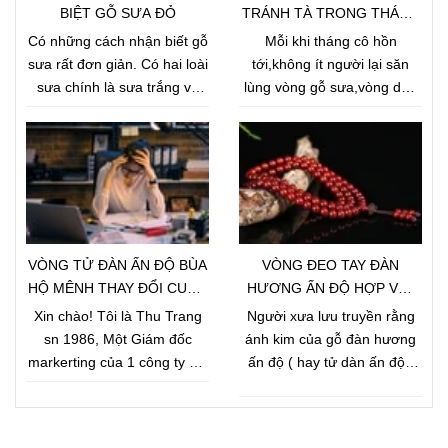
BIỆT GỖ SƯA ĐỎ
TRÁNH TÀ TRONG THÁNG
CÔ HỒN
Có những cách nhận biết gỗ
Mỗi khi tháng cô hồn
sưa rất đơn giản. Có hai loài
tới,không ít người lại săn
sưa chính là sưa trắng và
lùng vòng gỗ sưa,vòng dâu
sưa đỏ. Để phân biệt gỗ sưa
tằm cho bé với mong muốn
trắng và sưa đỏ, ta dựa vào
xua đuổi tà ma và những
hoa: Sưa trắng cho hoa đẹp
điều xui xẻo, tăng phước khí
quả to đốt không có mùi
và sự an lành trong cuộc
nhưng giá trị gỗ không bằng
sống của người đeo.
sưa đỏ. Sưa đỏ trông gần
giống sưa trắng, quả thành
VÒNG TỬ ĐÀN ẤN ĐỘ BÙA
VÒNG ĐEO TAY ĐÀN
từng chùm đốt lên có mùi
HỘ MÊNH THAY ĐỔI CUỘC
HƯƠNG ẤN ĐỘ HỢP VỚI
thối.
ĐỜI TÔI
NGƯỜI MỆNH GÌ ?
Xin chào! Tôi là Thu Trang
Người xưa lưu truyền rằng
sn 1986, Một Giám đốc
ánh kim của gỗ đàn hương
markerting của 1 công ty nội
ấn độ ( hay tử dàn ấn độ )
thất xe hơi lớn tại Hà nội. Có
giúp cho người có mệnh
thể nói trước đây tôi là một
tương hợp sở hữu tránh khỏi
người vô thần vô thánh,
tai ương, mang đến sự may