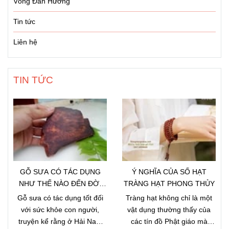
Vòng Đàn Hương
Tin tức
Liên hệ
TIN TỨC
GỖ SƯA CÓ TÁC DỤNG
Ý NGHĨA CỦA SỐ HẠT
NHƯ THẾ NÀO ĐẾN ĐỜI
TRÀNG HẠT PHONG THỦY
SỐNG CON NGƯỜI
Gỗ sưa có tác dụng tốt đối
Tràng hạt không chỉ là một
với sức khỏe con người,
vật dụng thường thấy của
truyện kể rằng ở Hải Nam
các tín đồ Phật giáo mà