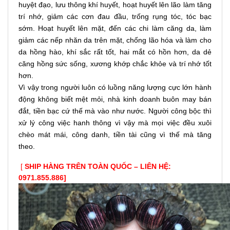
huyệt đạo, lưu thông khí huyết, hoạt huyết lên lão làm tăng
trí nhớ, giảm các cơn đau đầu, trống rụng tóc, tóc bạc
sớm. Hoạt huyết lên mặt, đến các chi làm căng da, làm
giảm các nếp nhăn da trên mặt, chống lão hóa và làm cho
da hồng hào, khí sắc rất tốt, hai mắt có hồn hơn, da dẻ
căng hồng sức sống, xương khớp chắc khỏe và trí nhớ tốt
hơn.
Vì vậy trong người luôn có luồng năng lượng cực lớn hành
động không biết mệt mỏi, nhà kinh doanh buôn may bán
đắt, tiền bạc cứ thế mà vào như nước. Người công bộc thì
xử lý công việc hanh thông vì vậy mà mọi việc đều xuôi
chèo mát mái, công danh, tiền tài cũng vì thế mà tăng
theo.
[
SHIP HÀNG TRÊN TOÀN QUỐC – LIÊN HỆ:
0971.855.886]