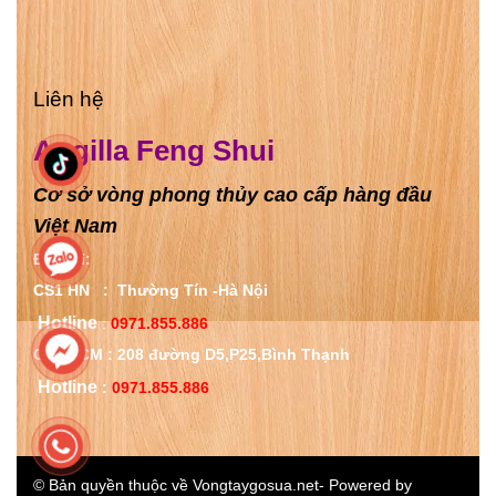
Liên hệ
Angilla Feng Shui
Cơ sở vòng phong thủy cao cấp hàng đầu
Việt Nam
Địa chỉ:
CS1 HN : Thường Tín -
Hà Nội
Hotline
:
0971.855.886
CS2 HCM : 208 đường D5,P25,
Bình Thạnh
Hotline
:
0971.855.886
© Bản quyền thuộc về Vongtaygosua.net- Powered by
IM