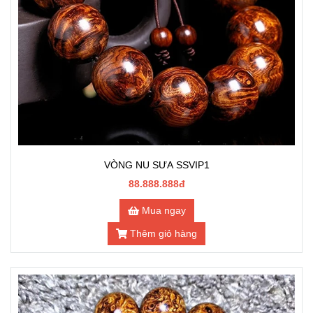
VÒNG NU SƯA SSVIP1
88.888.888đ
Mua ngay
Thêm giỏ hàng