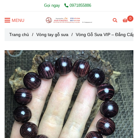
Gọi ngay
0971855886
0
MENU
Trang chủ
/
Vòng tay gỗ sưa
/
Vòng Gỗ Sưa VIP – Đẳng Cấp,