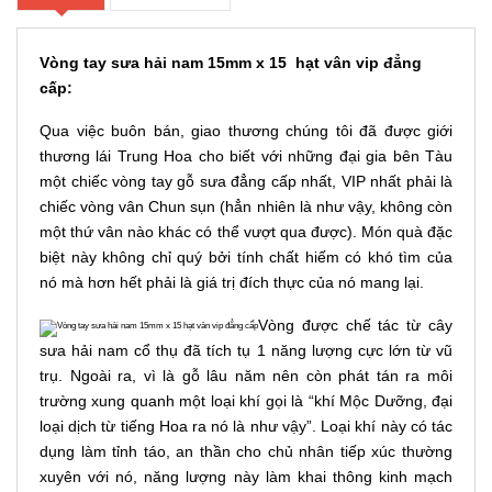
Vòng tay sưa hải nam 15mm x 15 hạt vân vip đẳng
cấp
:
Qua việc buôn bán, giao thương chúng tôi đã được giới
thương lái Trung Hoa cho biết với những đại gia bên Tàu
một chiếc
vòng tay gỗ sưa
đẳng cấp nhất, VIP nhất phải là
chiếc vòng vân Chun sụn (hẳn nhiên là như vậy, không còn
một thứ vân nào khác có thể vượt qua được). Món quà đặc
biệt này không chỉ quý bởi tính chất hiếm có khó tìm của
nó mà hơn hết phải là giá trị đích thực của nó mang lại.
Vòng được chế tác từ cây
sưa hải nam cổ thụ đã tích tụ 1 năng lượng cực lớn từ vũ
trụ. Ngoài ra, vì là gỗ lâu năm nên còn phát tán ra môi
trường xung quanh một loại khí gọi là “khí Mộc Dưỡng, đại
loại dịch từ tiếng Hoa ra nó là như vậy”. Loại khí này có tác
dụng làm tỉnh táo, an thần cho chủ nhân tiếp xúc thường
xuyên với nó, năng lượng này làm khai thông kinh mạch