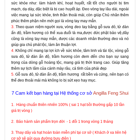
sức khỏe như: làm hành khí, hoạt huyết, rất tốt cho người bị tim
mạch, dạ dày, đặc biệt là bị cao huyết áp. Đeo vòng tay lâu dài, ngoài
việc mang lại sức khỏe, tinh thần thoải mái, còn giúp Chủ nhân thêm
phúc thêm phận nên mới gọi là vòng tay may mắn.
3.
Theo quan niệm người xưa, vòng đeo tay bằng gỗ sưa đỏ, tử đàn
ấn độ, trầm hương có thể xua đuổi tà ma,được đức phật bảo vệ,đây
cũng là vòng tay may mắn, được các doanh nhân thường đeo và nó
giúp gia chủ phát lộc, làm ăn thuận lợi.
4.
Không chỉ mang lại lợi ích về sức khỏe, tâm linh và tài lộc, vòng gỗ
sưa đỏ, tử đàn ấn độ, trầm hương còn đem đến cho bạn sự sang
trọng của dòng gỗ hoàng tộc, mang giá trị thời trang cao. Giúp tăng
thêm sự lịch lãm của cánh mày râu, cá tính của phái đẹp
5.
Gỗ sưa đỏ, tử đàn ấn độ, trầm hương rất bền và cứng, nên bạn có
thể đeo thoải mái mà không lo bị sứt xẹo hay mục.
7 Cam kết bạn hàng tại Hệ thống cơ sở
Angilla Feng Shui
1. Hàng chuẩn thiên nhiên 100% ( sai 1 hạt bồi thường gấp 10 lần
giá trị vòng )
2. Bảo hành sản phẩm trọn đời - 1 đổi 1 trong vòng 1 tháng
3. Thay dây và hạt hoàn toàn miễn phí tại cơ sở ( Khách ở xa liên hệ
cơ sở sẽ gửi qua đường bưu điện )