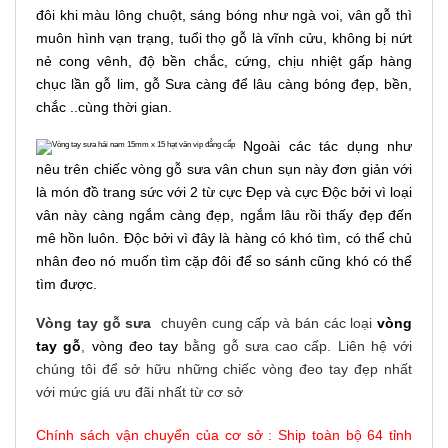
đôi khi màu lông chuột, sáng bóng như ngà voi, vân gỗ thì
muôn hình vạn trạng, tuổi thọ gỗ là vĩnh cửu, không bị nứt
nẻ cong vênh, độ bền chắc, cứng, chịu nhiệt gấp hàng
chục lần gỗ lim, gỗ Sưa càng để lâu càng bóng đẹp, bền,
chắc ..cùng thời gian.
Ngoài các tác dụng như
nêu trên chiếc
v
òng gỗ sưa vân chun sụn này đơn giản với
là món đồ trang sức với 2 từ cực Đẹp và cực Độc bởi vì loại
vân này càng ngắm càng đẹp, ngắm lâu rồi thấy đẹp đến
mê hồn luôn. Độc bởi vì đây là hàng có khó tìm, có thể chủ
nhân đeo nó muốn tìm cặp đôi để so sánh cũng khó có thể
tìm được.
Vòng tay gỗ sưa
chuyên cung cấp và bán các loại
vòng
tay gỗ
,
vòng đeo tay
bằng gỗ sưa cao cấp. Liên hệ với
chúng tôi để sở hữu những chiếc vòng đeo tay đẹp nhất
với mức giá ưu đãi nhất từ cơ sở
Chính sách vận chuyển của cơ sở : Ship toàn bộ 64 tỉnh