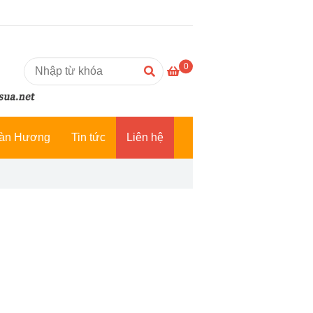
0
àn Hương
Tin tức
Liên hệ