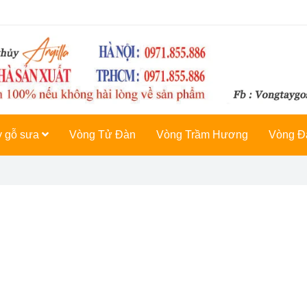
y gỗ sưa
Vòng Tử Đàn
Vòng Trầm Hương
Vòng Đ