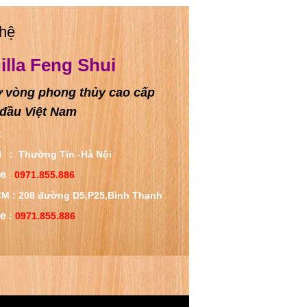
 hệ
illa Feng Shui
 vòng phong thủy cao cấp
đầu Việt Nam
:
 : Thường Tín -
Hà Nội
ne
:
0971.855.886
M : 208 đường D5,P25,
Bình Thạnh
ne
:
0971.855.886