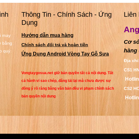
inh
Thông Tin - Chính Sách - Ứng
Liên
Dụng
Ang
Hướng dẫn mua hàng
i may
Cơ sở
y bằng
Chính sách đổi trả và hoàn tiền
hàng 
o quý.
Ứng Dụng Android Vòng Tay Gỗ Sưa
Địa chỉ
CS1 HN
Vongtaygosua.net giữ bản quyền tất cả nội dung. Tất
Hotli
cả hành vi sao chép, đăng tải lại mà chưa được sự
CS2 HC
đồng ý rõ ràng bằng văn bản đều vi phạm chính sách
bản quyền nội dung
Hotli