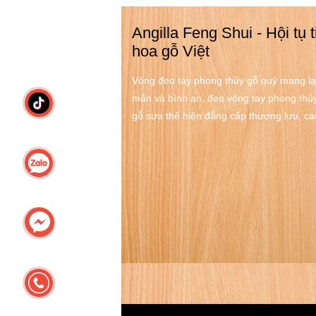
Angilla Feng Shui - Hội tụ t
hoa gỗ Việt
Vòng đeo tay phong thủy gỗ quý mang lạ
mắn và bình an, đeo vòng tay phong thủ
gỗ sưa thể hiện đẳng cấp thượng lưu, ca