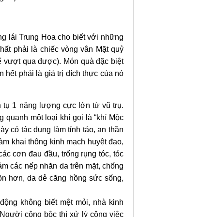
g lái Trung Hoa cho biết với những
hất phải là chiếc vòng vân Mặt quỷ
ể vượt qua được). Món quà đặc biệt
hết phải là giá trị đích thực của nó
 tụ 1 năng lượng cực lớn từ vũ trụ.
g quanh một loại khí gọi là “khí Mộc
này có tác dụng làm tỉnh táo, an thần
àm khai thông kinh mạch huyệt đạo,
 các cơn đau đầu, trống rụng tóc, tóc
iảm các nếp nhăn da trên mặt, chống
 hồn hơn, da dẻ căng hồng sức sống,
động không biết mệt mỏi, nhà kinh
Người công bộc thì xử lý công việc