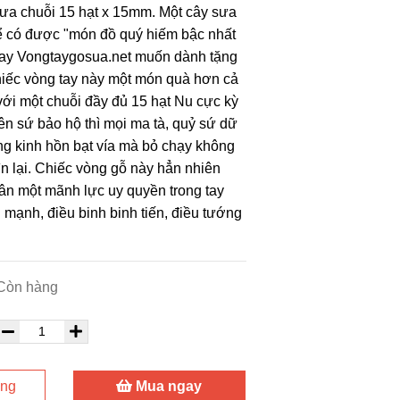
ưa chuỗi 15 hạt x 15mm. Một cây sưa
hể có được "món đồ quý hiếm bậc nhất
nay Vongtaygosua.net muốn dành tặng
hiếc vòng tay này một món quà hơn cả
ới một chuỗi đầy đủ 15 hạt Nu cực kỳ
ên sứ bảo hộ thì mọi ma tà, quỷ sứ dữ
g kinh hồn bạt vía mà bỏ chạy không
 lại. Chiếc vòng gỗ này hẳn nhiên
ân một mãnh lực uy quyền trong tay
 mạnh, điều binh binh tiến, điều tướng
Còn hàng
àng
Mua ngay