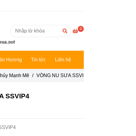
0
àn Hương
Tin tức
Liên hệ
Thủy Mạnh Mẽ
/
VÒNG NU SƯA SSVIP4
A SSVIP4
SSVIP4