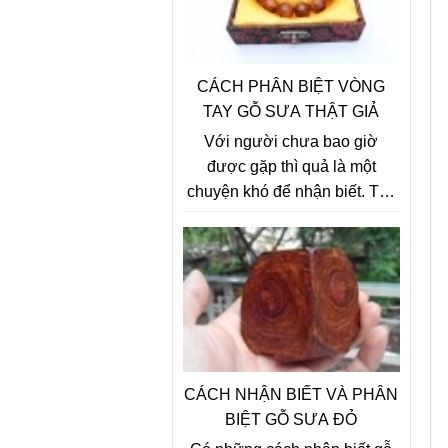
(Sưa Lào) không có.
CÁCH PHÂN BIỆT VÒNG
TAY GỖ SƯA THẬT GIẢ
Với người chưa bao giờ
được gặp thì quả là một
chuyện khó để nhận biết. Tuy
nhiên thông thường chỉ
những người làm trong nghề
về đồ gỗ mỹ nghệ mới nhận ra
được mùi gỗ và phân biệt, và
làm lâu dài họ có thể nhìn gỗ
là đoán được, vỏ gỗ sưa đỏ
thì sần sùi , gỗ sưa trắng nhẵn
và mịn
CÁCH NHẬN BIẾT VÀ PHÂN
BIỆT GỖ SƯA ĐỎ