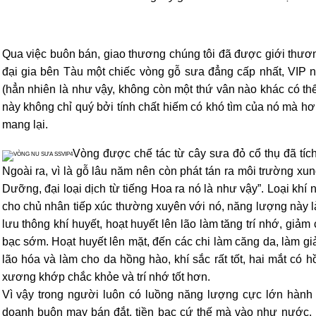
Qua việc buôn bán, giao thương chúng tôi đã được giới thươn
đại gia bên Tàu một chiếc vòng gỗ sưa đẳng cấp nhất, VIP n
(hẳn nhiên là như vậy, không còn một thứ vân nào khác có th
này không chỉ quý bởi tính chất hiếm có khó tìm của nó mà hơn 
mang lại.
Vòng được chế tác từ cây sưa đỏ cổ thụ đã tích
Ngoài ra, vì là gỗ lâu năm nên còn phát tán ra môi trường xun
Dưỡng, đại loại dịch từ tiếng Hoa ra nó là như vậy”. Loại khí 
cho chủ nhân tiếp xúc thường xuyên với nó, năng lượng này l
lưu thông khí huyết, hoạt huyết lên lão làm tăng trí nhớ, giảm
bạc sớm. Hoạt huyết lên mặt, đến các chi làm căng da, làm g
lão hóa và làm cho da hồng hào, khí sắc rất tốt, hai mắt có
xương khớp chắc khỏe và trí nhớ tốt hơn.
Vì vậy trong người luôn có luồng năng lượng cực lớn hành 
doanh buôn may bán đắt, tiền bạc cứ thế mà vào như nước. 