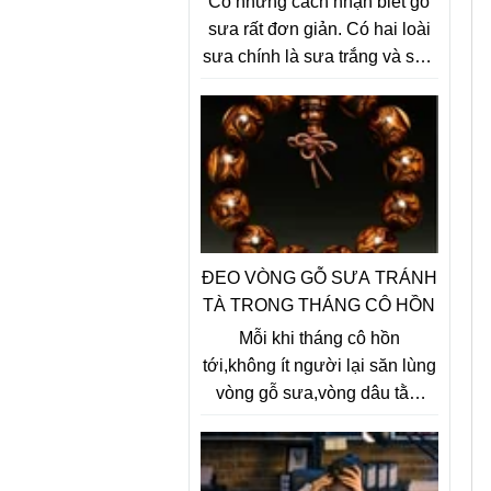
Có những cách nhận biết gỗ
sưa rất đơn giản. Có hai loài
sưa chính là sưa trắng và sưa
đỏ. Để phân biệt gỗ sưa trắng
và sưa đỏ, ta dựa vào hoa:
Sưa trắng cho hoa đẹp quả to
đốt không có mùi nhưng giá trị
gỗ không bằng sưa đỏ. Sưa
đỏ trông gần giống sưa trắng,
quả thành từng chùm đốt lên
có mùi thối.
ĐEO VÒNG GỖ SƯA TRÁNH
TÀ TRONG THÁNG CÔ HỒN
Mỗi khi tháng cô hồn
tới,không ít người lại săn lùng
vòng gỗ sưa,vòng dâu tằm
cho bé với mong muốn xua
đuổi tà ma và những điều xui
xẻo, tăng phước khí và sự an