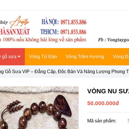
y gỗ sưa
Vòng Tử Đàn
Vòng Trầm Hương
Vòng Đ
ng Gỗ Sưa VIP – Đẳng Cấp, Độc Bản Và Năng Lượng Phong 
VÒNG NU SƯ
50.000.000đ
Mã sản phẩm: