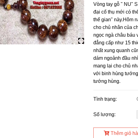
Vòng tay gỗ " NU" S
đại cổ thụ mới có t
thế gian" này.Hôm 
cho chủ nhân của c
ngọc ngà châu báu v
đẳng cấp như 15 thi
nhất xung quanh cũn
dám ngoảnh đầu nhìn
mang lại cho chủ nh
với binh hùng tướng
tướng hùng.
Tình trạng:
Số lượng:
Thêm giỏ h