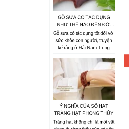
GỖ SƯA CÓ TÁC DỤNG
NHƯ THẾ NÀO ĐẾN ĐỜI
SỐNG CON NGƯỜI
Gỗ sưa có tác dụng tốt đối với
sức khỏe con người, truyện
kể rằng ở Hải Nam Trung
Quốc có nhiều ông cụ già
khỏe mạnh, da dẻ hồng hào,
dâu tóc bạc phơ có tuổi thọ
trung bình cả trăm tuổi sống
trong những ngôi nhà bằng gỗ
sưa đỏ, khi nghiên cứu về sự
bí ẩn này người ta thấy có sự
liên quan giữa gỗ sưa và sức
Ý NGHĨA CỦA SỐ HẠT
khỏe con người.
TRÀNG HẠT PHONG THỦY
Tràng hạt không chỉ là một vật