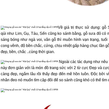
Về giá trị thực sử dụng: g
qúi như Lim, Gụ, Táu, Sến cũng ko sánh bằng, gỗ sưa đỏ có m
sáng bóng như ngà voi, vân gỗ thì muôn hình vạn trạng, tuổi 
cong vênh, độ bền chắc, cứng, chịu nhiệt gấp hàng chục lần g
đẹp, bền, chắc ..cùng thời gian.
Ngoài các tác dụng như nêu 
này đơn giản với là món đồ trang sức với 2 từ cực Đẹp và cự
càng đẹp, ngắm lâu rồi thấy đẹp đến mê hồn luôn. Độc bởi vì
nhân đeo nó muốn tìm cặp đôi để so sánh cũng khó có thể tìm