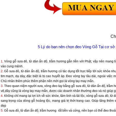
Ch
5 Lý do bạn nên chọn đeo Vòng Gỗ Tại cơ sở
1.
Vòng gỗ sưa đỏ, tử đàn ấn độ, trầm hương gắn liền với Phật, vậy nên mang t
vào cung mệnh.
2.
Gỗ sưa đỏ, tử đàn ấn độ, trầm hương có tác dụng tốt trực tiếp tới sức khỏe như:
tim mạch, dạ dày, đặc biệt là bị cao huyết áp. Đeo vòng tay lâu dài, ngoài việc m
Chủ nhân thêm phúc thêm phận nên mới gọi là vòng tay may mắn.
3.
Theo quan niệm người xưa, vòng đeo tay bằng gỗ sưa đỏ, tử đàn ấn độ, trầm h
vệ,đây cũng là vòng tay may mắn, được các doanh nhân thường đeo và nó giúp gia 
4.
Không chỉ mang lại lợi ích về sức khỏe, tâm linh và tài lộc, vòng gỗ sưa đỏ, t
sang trọng của dòng gỗ hoàng tộc, mang giá trị thời trang cao. Giúp tăng thêm 
đẹp
5.
Gỗ sưa đỏ, tử đàn ấn độ, trầm hương rất bền và cứng, nên bạn có thể đeo thoải