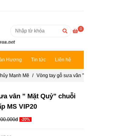
0
àn Hương
Tin tức
Liên hệ
Thủy Mạnh Mẽ
/
Vòng tay gỗ sưa vân ” Mặt Quỷ” chuỗi 12 hạt
ưa vân ” Mặt Quỷ” chuỗi
ấp MS VIP20
000.000đ
-20%