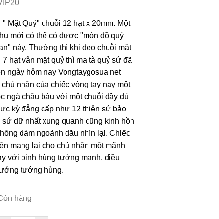
VIP20
 " Mặt Quỷ" chuỗi 12 hạt x 20mm. Một
thụ mới có thể có được "món đồ quý
ian" này. Thường thì khi đeo chuỗi mặt
 7 hạt vân mặt quỷ thì ma tà quỷ sứ đã
hiên ngày hôm nay Vongtaygosua.net
chủ nhân của chiếc vòng tay này một
c ngà châu báu với một chuỗi đầy đủ
cực kỳ đẳng cấp như 12 thiên sứ bảo
uỷ sứ dữ nhất xung quanh cũng kinh hồn
không dám ngoảnh đầu nhìn lại. Chiếc
iên mang lại cho chủ nhân một mãnh
tay với binh hùng tướng mạnh, điều
u tướng tướng hùng.
Còn hàng