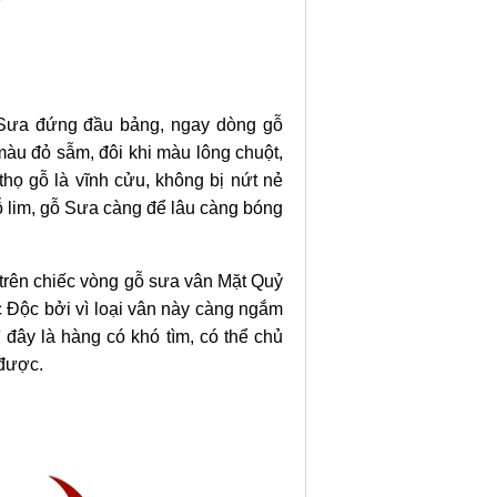
ỗ Sưa đứng đầu bảng, ngay dòng gỗ
àu đỏ sẫm, đôi khi màu lông chuột,
thọ gỗ là vĩnh cửu, không bị nứt nẻ
ỗ lim, gỗ Sưa càng để lâu càng bóng
trên chiếc vòng gỗ sưa vân Mặt Quỷ
c Độc bởi vì loại vân này càng ngắm
 đây là hàng có khó tìm, có thể chủ
 được.