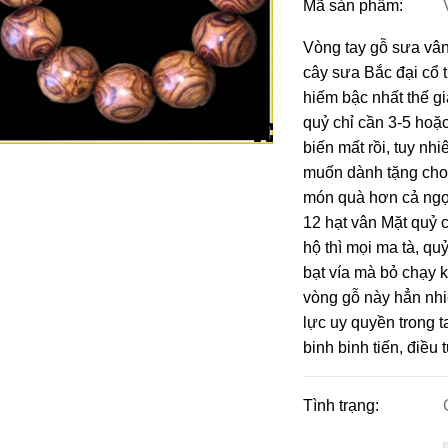
Mã sản phẩm:
Vòng tay gỗ sưa vân
cây sưa Bắc đại cổ 
hiếm bậc nhất thế g
quỷ chỉ cần 3-5 hoặc
biến mất rồi, tuy n
muốn dành tặng cho 
món quà hơn cả ngọ
12 hạt vân Mặt quỷ 
hộ thì mọi ma tà, q
bạt vía mà bỏ chạy 
vòng gỗ này hẳn nh
lực uy quyền trong 
binh binh tiến, điề
Tình trạng: