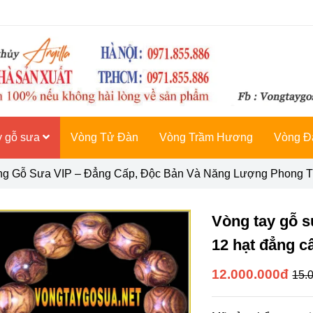
y gỗ sưa
Vòng Tử Đàn
Vòng Trầm Hương
Vòng Đ
ng Gỗ Sưa VIP – Đẳng Cấp, Độc Bản Và Năng Lượng Phong 
Vòng tay gỗ s
12 hạt đẳng c
12.000.000đ
15.