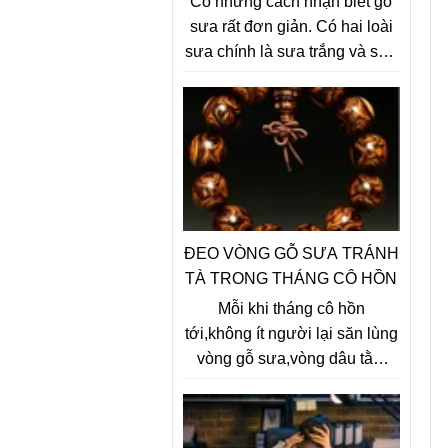
Có những cách nhận biết gỗ
sưa rất đơn giản. Có hai loài
sưa chính là sưa trắng và sưa
đỏ. Để phân biệt gỗ sưa trắng
và sưa đỏ, ta dựa vào hoa:
Sưa trắng cho hoa đẹp quả to
đốt không có mùi nhưng giá trị
gỗ không bằng sưa đỏ. Sưa
đỏ trông gần giống sưa trắng,
quả thành từng chùm đốt lên
có mùi thối.
ĐEO VÒNG GỖ SƯA TRÁNH
TÀ TRONG THÁNG CÔ HỒN
Mỗi khi tháng cô hồn
tới,không ít người lại săn lùng
vòng gỗ sưa,vòng dâu tằm
cho bé với mong muốn xua
đuổi tà ma và những điều xui
xẻo, tăng phước khí và sự an