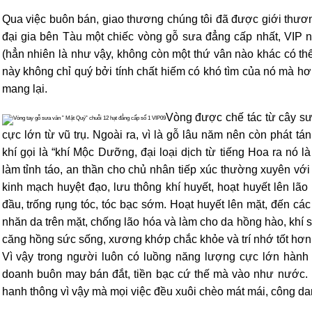
Qua việc buôn bán, giao thương chúng tôi đã được giới thươn
đại gia bên Tàu một chiếc vòng gỗ sưa đẳng cấp nhất, VIP n
(hẳn nhiên là như vậy, không còn một thứ vân nào khác có th
này không chỉ quý bởi tính chất hiếm có khó tìm của nó mà hơn 
mang lại.
Vòng được chế tác từ cây sưa
cực lớn từ vũ trụ. Ngoài ra, vì là gỗ lâu năm nên còn phát tá
khí gọi là “khí Mộc Dưỡng, đại loại dịch từ tiếng Hoa ra nó l
làm tỉnh táo, an thần cho chủ nhân tiếp xúc thường xuyên vớ
kinh mạch huyệt đạo, lưu thông khí huyết, hoạt huyết lên lão
đầu, trống rụng tóc, tóc bạc sớm. Hoạt huyết lên mặt, đến cá
nhăn da trên mặt, chống lão hóa và làm cho da hồng hào, khí sắ
căng hồng sức sống, xương khớp chắc khỏe và trí nhớ tốt hơn
Vì vậy trong người luôn có luồng năng lượng cực lớn hành 
doanh buôn may bán đắt, tiền bạc cứ thế mà vào như nước. 
hanh thông vì vậy mà mọi việc đều xuôi chèo mát mái, công danh