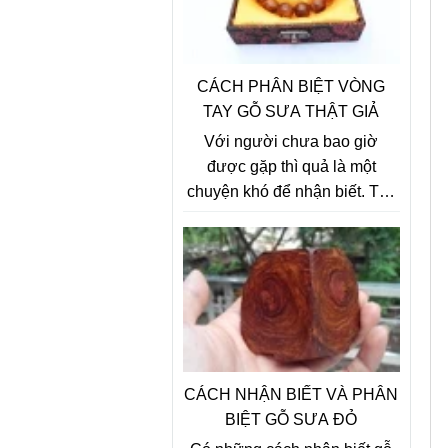
(Sưa Lào) không có.
CÁCH PHÂN BIỆT VÒNG
TAY GỖ SƯA THẬT GIẢ
Với người chưa bao giờ
được gặp thì quả là một
chuyện khó để nhận biết. Tuy
nhiên thông thường chỉ
những người làm trong nghề
về đồ gỗ mỹ nghệ mới nhận ra
được mùi gỗ và phân biệt, và
làm lâu dài họ có thể nhìn gỗ
là đoán được, vỏ gỗ sưa đỏ
thì sần sùi , gỗ sưa trắng nhẵn
và mịn
CÁCH NHẬN BIẾT VÀ PHÂN
BIỆT GỖ SƯA ĐỎ