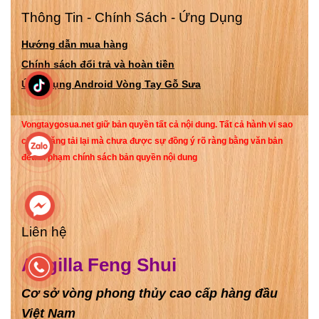
thể đánh gục được tôi. Tôi
Thông Tin - Chính Sách - Ứng Dụng
tốt nghiệp thủ khoa trường
đại học Ngoại thương chỉ
Hướng dẫn mua hàng
sau 4 năm, được một giám
Chính sách đổi trả và hoàn tiền
đốc công ty bất động sản
khá có tiếng ở Hà Nội mời
Ứng Dụng Android Vòng Tay Gỗ Sưa
về làm với mức lương
2000$/tháng. Đến nay cũng
Vongtaygosua.net giữ bản quyền tất cả nội dung. Tất cả hành vi sao
đã được 4 năm.
chép, đăng tải lại mà chưa được sự đồng ý rõ ràng bằng văn bản
đều vi phạm chính sách bản quyền nội dung
Liên hệ
Angilla Feng Shui
Cơ sở vòng phong thủy cao cấp hàng đầu
Việt Nam