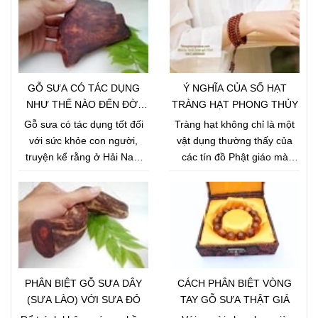
GỖ SƯA CÓ TÁC DỤNG
Ý NGHĨA CỦA SỐ HẠT
NHƯ THẾ NÀO ĐẾN ĐỜI
TRÀNG HẠT PHONG THỦY
SỐNG CON NGƯỜI
Gỗ sưa có tác dụng tốt đối
Tràng hạt không chỉ là một
với sức khỏe con người,
vật dụng thường thấy của
truyện kể rằng ở Hải Nam
các tín đồ Phật giáo mà
Trung Quốc có nhiều ông cụ
vòng tay tràng hạt bằng gỗ
già khỏe mạnh, da dẻ hồng
như: gỗ sưa, tràng hạt đá…
hào, dâu tóc bạc phơ có tuổi
còn là món đồ trang sức khá
thọ trung bình cả trăm tuổi
được lòng nhiều thanh thiếu
sống trong những ngôi nhà
niên. Những người duy tâm
bằng gỗ sưa đỏ, khi nghiên
thường mặc định số hạt
cứu về sự bí ẩn này người ta
trong mỗi tràng hạt sẽ ứng
PHÂN BIỆT GỖ SƯA DÂY
CÁCH PHÂN BIỆT VÒNG
thấy có sự liên quan giữa gỗ
với một điềm báo riêng. Hãy
(SƯA LÀO) VỚI SƯA ĐỎ
TAY GỖ SƯA THẬT GIẢ
sưa và sức khỏe con người.
cùng xem những ý nghĩa