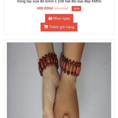
Vòng tay sưa đỏ 6mm x 108 hạt đôi loại đẹp KM05
400.000đ
500.000đ
-20%
Mua ngay
Thêm giỏ hàng