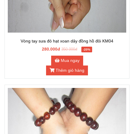
Vòng tay sưa đỏ hạt xoan dây đồng hồ đôi KM04
280.000đ
350.000đ
-20%
Mua ngay
Thêm giỏ hàng