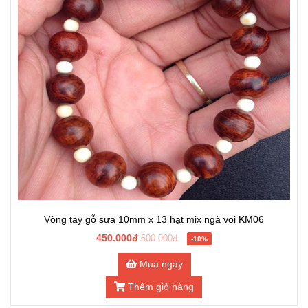
Vòng tay gỗ sưa 10mm x 13 hạt mix ngà voi KM06
450.000đ
500.000đ
-10%
Mua ngay
Thêm giỏ hàng