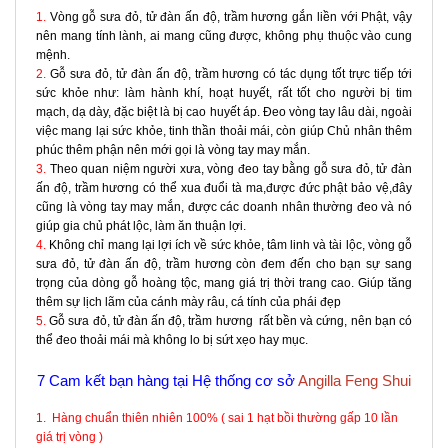
1.
Vòng gỗ sưa đỏ, tử đàn ấn độ, trầm hương gắn liền với Phật, vậy
nên mang tính lành, ai mang cũng được, không phụ thuộc vào cung
mệnh.
2.
Gỗ sưa đỏ, tử đàn ấn độ, trầm hương có tác dụng tốt trực tiếp tới
sức khỏe như: làm hành khí, hoạt huyết, rất tốt cho người bị tim
mạch, dạ dày, đặc biệt là bị cao huyết áp. Đeo vòng tay lâu dài, ngoài
việc mang lại sức khỏe, tinh thần thoải mái, còn giúp Chủ nhân thêm
phúc thêm phận nên mới gọi là vòng tay may mắn.
3.
Theo quan niệm người xưa, vòng đeo tay bằng gỗ sưa đỏ, tử đàn
ấn độ, trầm hương có thể xua đuổi tà ma,được đức phật bảo vệ,đây
cũng là vòng tay may mắn, được các doanh nhân thường đeo và nó
giúp gia chủ phát lộc, làm ăn thuận lợi.
4.
Không chỉ mang lại lợi ích về sức khỏe, tâm linh và tài lộc, vòng gỗ
sưa đỏ, tử đàn ấn độ, trầm hương còn đem đến cho bạn sự sang
trọng của dòng gỗ hoàng tộc, mang giá trị thời trang cao. Giúp tăng
thêm sự lịch lãm của cánh mày râu, cá tính của phái đẹp
5.
Gỗ sưa đỏ, tử đàn ấn độ, trầm hương rất bền và cứng, nên bạn có
thể đeo thoải mái mà không lo bị sứt xẹo hay mục.
7 Cam kết bạn hàng tại Hệ thống cơ sở
Angilla Feng Shui
1. Hàng chuẩn thiên nhiên 100% ( sai 1 hạt bồi thường gấp 10 lần
giá trị vòng )