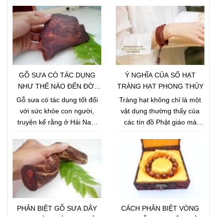
Vòng Tử Đàn
Vòng Trầm Hương
Vòng Đàn Hương
Tin tức
Liên hệ
TIN TỨC
GỖ SƯA CÓ TÁC DỤNG
Ý NGHĨA CỦA SỐ HẠT
NHƯ THẾ NÀO ĐẾN ĐỜI
TRÀNG HẠT PHONG THỦY