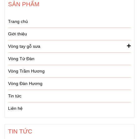
Vòng tay đôi hàng đốt 8mm x 10 đốt mix ngà voi KM 01
700.000đ
850.000đ
-17%
Mua ngay
Thêm giỏ hàng
SẢN PHẨM
Trang chủ
Giới thiệu
Vòng tay gỗ sưa